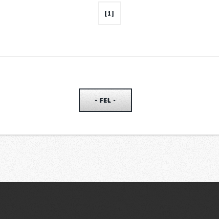
[1]
- FEL -