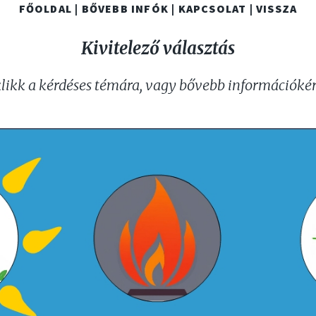
FŐOLDAL |
BŐVEBB INFÓK |
KAPCSOLAT |
VISSZA
Kivitelező választás
klikk a kérdéses témára, vagy bővebb információkér