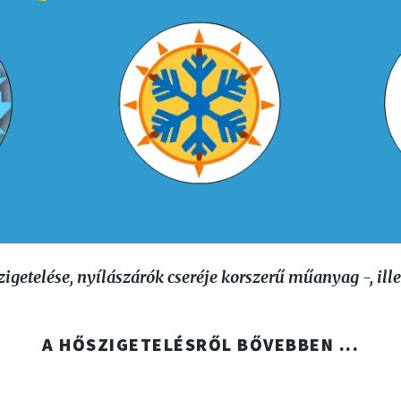
igetelése, nyílászárók cseréje korszerű műanyag -, ille
A HŐSZIGETELÉSRŐL BŐVEBBEN ...